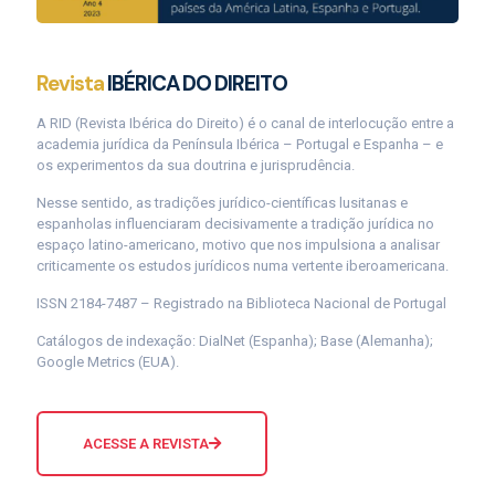
Revista
IBÉRICA DO DIREITO
A RID (Revista Ibérica do Direito) é o canal de interlocução entre a
academia jurídica da Península Ibérica – Portugal e Espanha – e
os experimentos da sua doutrina e jurisprudência.
Nesse sentido, as tradições jurídico-científicas lusitanas e
espanholas influenciaram decisivamente a tradição jurídica no
espaço latino-americano, motivo que nos impulsiona a analisar
criticamente os estudos jurídicos numa vertente iberoamericana.
ISSN 2184-7487 – Registrado na Biblioteca Nacional de Portugal
Catálogos de indexação: DialNet (Espanha); Base (Alemanha);
Google Metrics (EUA).
ACESSE A REVISTA