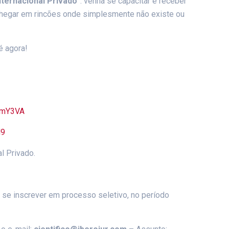
nternacional Privado”
: venha se capacitar e receber
 chegar em rincões onde simplesmente não existe ou
é agora!
UmY3VA
N9
l Privado.
se inscrever em processo seletivo, no período