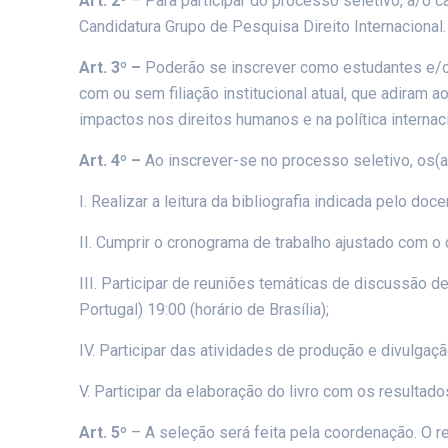
Art. 2º
– Para participar do processo seletivo, a/o 
Candidatura Grupo de Pesquisa Direito Internacional.
Art. 3º –
Poderão se inscrever como estudantes e/o
com ou sem filiação institucional atual, que adiram a
impactos nos direitos humanos e na política internac
Art. 4º –
Ao inscrever-se no processo seletivo, os(
I. Realizar a leitura da bibliografia indicada pelo d
II. Cumprir o cronograma de trabalho ajustado com o
III. Participar de reuniões temáticas de discussão d
Portugal) 19:00 (horário de Brasília);
IV. Participar das atividades de produção e divulgaç
V. Participar da elaboração do livro com os resulta
Art. 5º
– A seleção será feita pela coordenação. O r