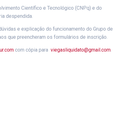
lvimento Científico e Tecnológico (CNPq) e do
ria despendida.
dúvidas e explicação do funcionamento do Grupo de
aos que preencheram os formulários de inscrição.
jur.com
com cópia para
viegasliquidato@gmail.com
.