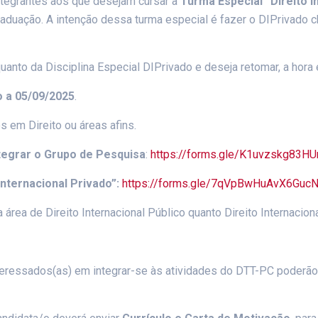
ntegrantes aos que desejam cursar a
Turma Especial “Direito I
aduação. A intenção dessa turma especial é fazer o DIPrivado
anto da Disciplina Especial DIPrivado e deseja retomar, a hora 
o a 05/09/2025
.
 em Direito ou áreas afins.
ntegrar o Grupo de Pesquisa
:
https://forms.gle/K1uvzskg83H
Internacional Privado”:
https://forms.gle/7qVpBwHuAvX6Guc
área de Direito Internacional Público quanto Direito Internaciona
eressados(as) em integrar-se às atividades do DTT-PC poderão 