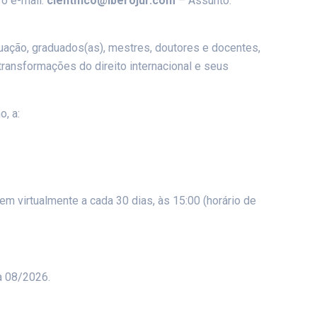
a o e-mail:
cientifico@iberojur.com
– Assunto:
ação, graduados(as), mestres, doutores e docentes,
s transformações do direito internacional e seus
, a:
em virtualmente a cada 30 dias, às 15:00 (horário de
a 08/2026.