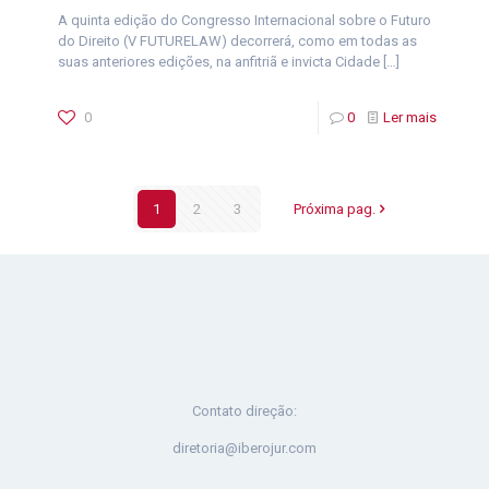
A quinta edição do Congresso Internacional sobre o Futuro
do Direito (V FUTURELAW) decorrerá, como em todas as
suas anteriores edições, na anfitriã e invicta Cidade
[…]
0
0
Ler mais
1
2
3
Próxima pag.
Contato direção:
diretoria@iberojur.com