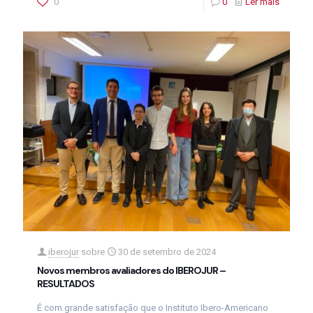
0
0
Ler mais
iberojur
sobre
30 de setembro de 2024
Novos membros avaliadores do IBEROJUR –
RESULTADOS
É com grande satisfação que o Instituto Ibero-Americano