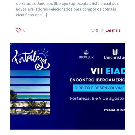
de Estudos Jurídicos (Iberojur) apresenta a lista oficial dos
novos avaliadores selecionados para compor os comitês
científicos das
[…]
0
0
Ler mais