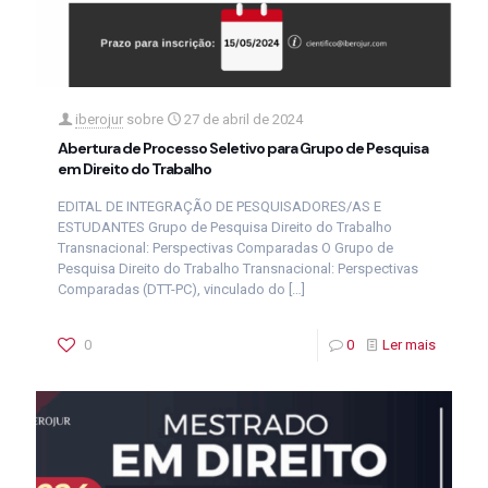
iberojur
sobre
27 de abril de 2024
Abertura de Processo Seletivo para Grupo de Pesquisa
em Direito do Trabalho
EDITAL DE INTEGRAÇÃO DE PESQUISADORES/AS E
ESTUDANTES Grupo de Pesquisa Direito do Trabalho
Transnacional: Perspectivas Comparadas O Grupo de
Pesquisa Direito do Trabalho Transnacional: Perspectivas
Comparadas (DTT-PC), vinculado do
[…]
0
0
Ler mais